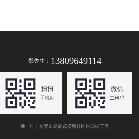
13809649114
郑先生：
扫扫
微信
手机站
二维码
地 址：东莞市塘厦镇横塘社区松园街三号