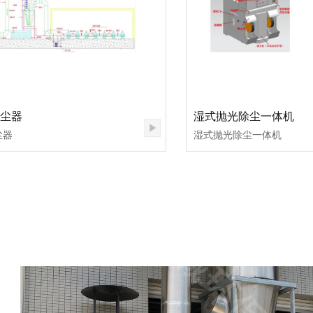
尘器
湿式抛光除尘一体机
尘器
湿式抛光除尘一体机