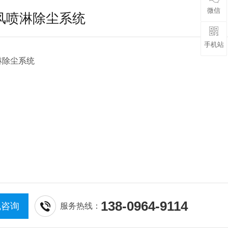
微信
风喷淋除尘系统
手机站
淋除尘系统
138-0964-9114
线咨询
服务热线：