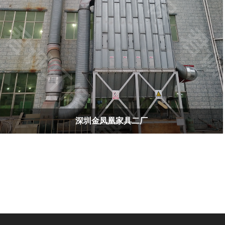
深圳金凤凰家具二厂