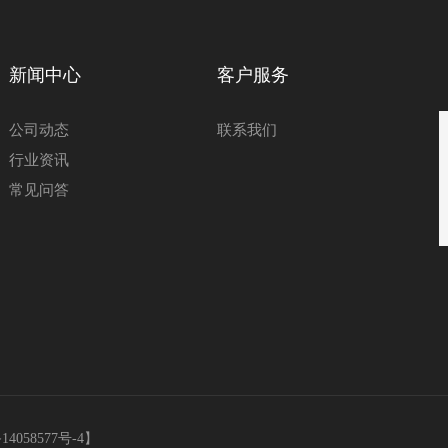
新闻中心
客户服务
公司动态
联系我们
行业资讯
常见问答
14058577号-4
】