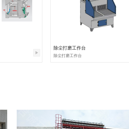
除尘打磨工作台
除尘打磨工作台