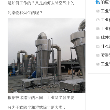
讯
响应
是如何工作的？又是如何去除空气中的
热式
工业
污染物和烟尘的呢？
者”
工业
工业
脉冲
什么
喷淋
工业
么？
尘？
根据技术路径的不同，工业除尘器主要
分为干式除尘和湿式除尘两大类：