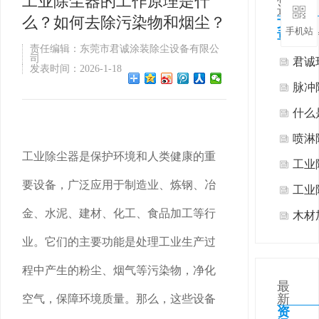
工业除尘器的工作原理是什
选
么？如何去除污染物和烟尘？
文
手机站
章
响应
责任编辑：东莞市君诚涂装除尘设备有限公
司
热式
君诚
发表时间：2026-1-18
工业
脉冲
案
什么
喷淋
工业除尘器是保护环境和人类健康的重
工业
要设备，广泛应用于制造业、炼钢、冶
么？
工业
金、水泥、建材、化工、食品加工等行
尘？
木材
何有
业。它们的主要功能是处理工业生产过
程中产生的粉尘、烟气等污染物，净化
最
新
空气，保障环境质量。那么，这些设备
资