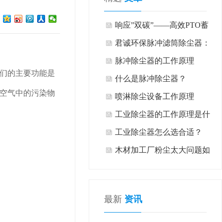
响应”双碳”——高效PTO蓄
热式氧化系统
君诚环保脉冲滤筒除尘器：
工业粉尘治理的高效解决方
脉冲除尘器的工作原理
们的主要功能是
案
什么是脉冲除尘器？
空气中的污染物
喷淋除尘设备工作原理
工业除尘器的工作原理是什
么？如何去除污染物和烟
工业除尘器怎么选合适？
尘？
木材加工厂粉尘太大问题如
何有效解决
最新
资讯