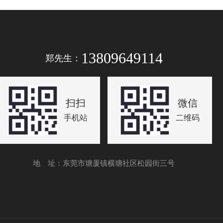
13809649114
郑先生：
扫扫
微信
手机站
二维码
地 址：东莞市塘厦镇横塘社区松园街三号