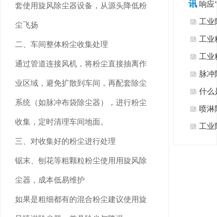
讯
响应
套使用旋风除尘器设备，从源头降低粉
热式
工业
尘飞扬
者”
工业
二、车间整体粉尘收集处理
工业
通过管道连接风机，将粉尘直接抽离作
脉冲
业区域，避免扩散到车间，再配套除尘
什么
系统（如脉冲布袋除尘器），进行粉尘
喷淋
收集，定时清理车间地面。
工业
三、对收集好的粉尘进行处理
么？
锯末、刨花等粗颗粒粉尘使用用旋风除
尘？
尘器，成本低易维护
如果是粗细都有的混合粉尘建议使用旋