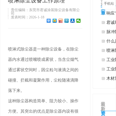
喷淋除尘设备工作原理
选
手机站
文
责任编辑：东莞市君诚涂装除尘设备有限公
章
响应
司
发表时间：2026-1-18
热式
君诚
工业
脉冲
案
什么
喷淋式除尘器是一种除尘设备，在除尘
喷淋
器内水通过喷嘴喷成雾状，当含尘烟气
工业
么？
工业
通过雾状空间时，因尘粒与液滴之间的
尘？
木材
碰撞、拦截和凝聚作用，尘粒随液滴降
何有
落下来。
这种除尘器构造简单、阻力较小、操作
最
新
方便。其突出的优点是除尘器内设有很
资