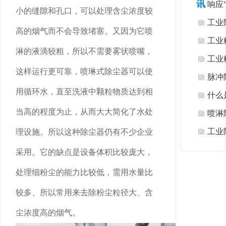
讯
响应
小的缝隙和孔口，可以处理含尘浓度较
热式
工业
高的烟气而不会导致堵塞。又因为它喷
者”
工业
淋的液滴较粗，所以不需要雾状喷嘴，
工业
这样运行更可靠，喷琳式除尘器可以使
脉冲
用循环水，直至洗液中颗粒物质达到相
什么
当高的程度为止，从而大大简化了水处
喷淋
工业
理设施。所以这种除尘器仍有不少企业
么？
采用。它的缺点是设备体积比较庞大，
尘？
处理细粉尘的能力比较低，需用水量比
较多、所以常用来去除粉尘粒径大、含
尘浓度高的烟气。